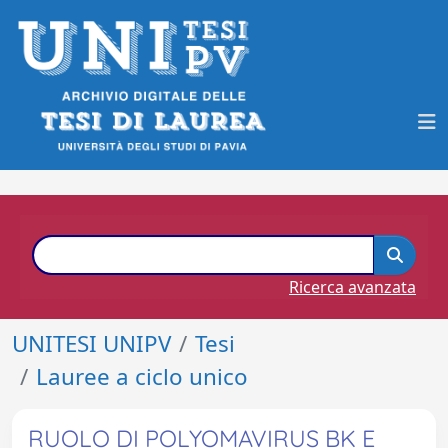
Ricerca avanzata
UNITESI UNIPV
Tesi
Lauree a ciclo unico
RUOLO DI POLYOMAVIRUS BK E