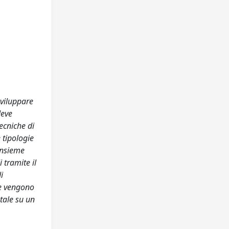
sviluppare
deve
ecniche di
 tipologie
 insieme
 tramite il
i
ie vengono
ntale su un