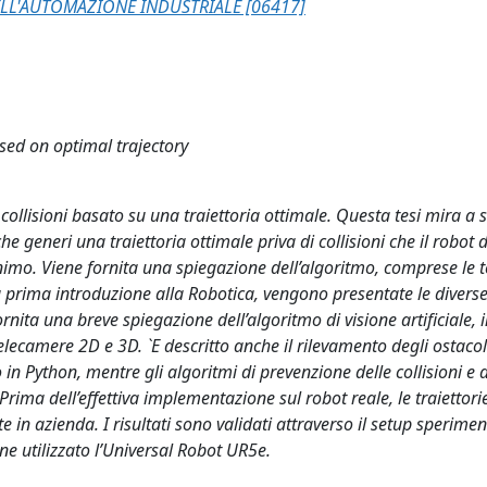
LL'AUTOMAZIONE INDUSTRIALE [06417]
sed on optimal trajectory
collisioni basato su una traiettoria ottimale. Questa tesi mira a 
 generi una traiettoria ottimale priva di collisioni che il robot 
mo. Viene fornita una spiegazione dell’algoritmo, comprese le t
una prima introduzione alla Robotica, vengono presentate le diverse
ornita una breve spiegazione dell’algoritmo di visione artificiale,
 telecamere 2D e 3D. `E descritto anche il rilevamento degli ostacoli
to in Python, mentre gli algoritmi di prevenzione delle collisioni e d
 Prima dell’effettiva implementazione sul robot reale, le traiettor
e in azienda. I risultati sono validati attraverso il setup sperime
ne utilizzato l’Universal Robot UR5e.