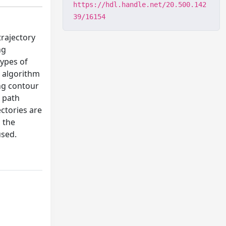
https://hdl.handle.net/20.500.142
39/16154
trajectory
ng
types of
n algorithm
ing contour
d path
ctories are
 the
used.