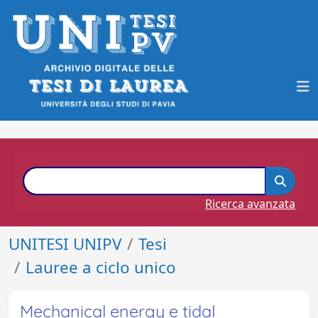
Ricerca avanzata
UNITESI UNIPV
Tesi
Lauree a ciclo unico
Mechanical energy e tidal