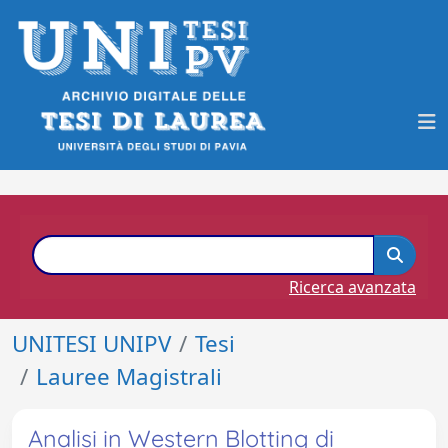
Ricerca avanzata
UNITESI UNIPV
Tesi
Lauree Magistrali
Analisi in Western Blotting di