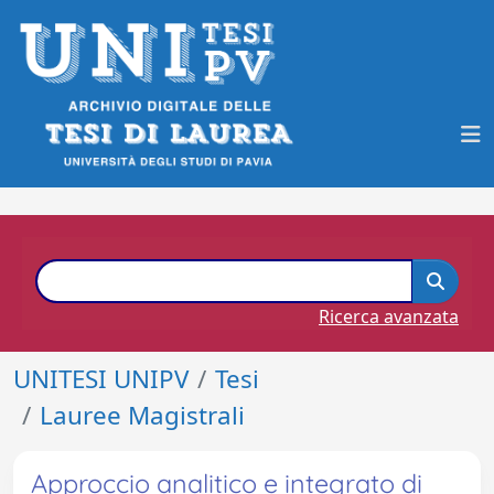
Ricerca avanzata
UNITESI UNIPV
Tesi
Lauree Magistrali
Approccio analitico e integrato di