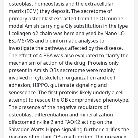
osteoblast homeostasis and the extracellular
matrix (ECM) they deposit. The secretome of
primary osteoblast extracted from the OI murine
model Amish carrying a Gly substitution in the type
I collagen α2 chain was here analysed by Nano LC-
ESI-MS/MS and bioinformatic analyses to
investigate the pathways affected by the disease.
The effect of 4-PBA was also evaluated to clarify the
mechanism of action of the drug. Proteins only
present in Amish OBs secretome were mainly
involved in cytoskeleton organization and cell
adhesion, HIPPO, glutamate signaling and
senescence. The first proteins likely underly a cell
attempt to rescue the OB compromised phenotype.
The presence of the negative regulators of
osteoblast differentiation and mineralization
olfactomedin-like 2 and TAOK2 acting on the
Salvador-Warts-Hippo signaling further clarifies the
reasons of mutant OBs malfunction. The presence