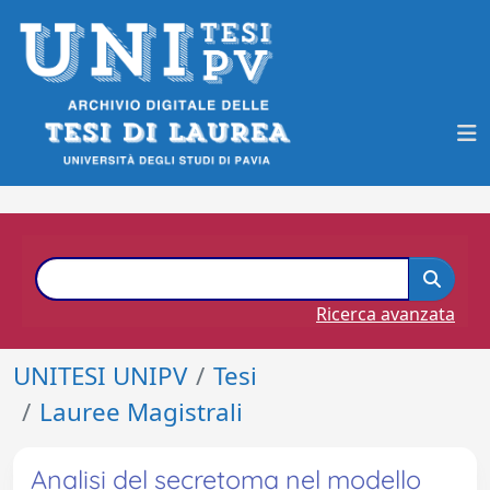
Ricerca avanzata
UNITESI UNIPV
Tesi
Lauree Magistrali
Analisi del secretoma nel modello