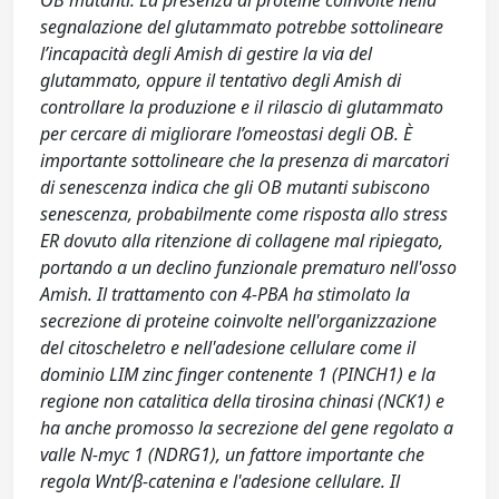
OB mutanti. La presenza di proteine coinvolte nella
segnalazione del glutammato potrebbe sottolineare
l’incapacità degli Amish di gestire la via del
glutammato, oppure il tentativo degli Amish di
controllare la produzione e il rilascio di glutammato
per cercare di migliorare l’omeostasi degli OB. È
importante sottolineare che la presenza di marcatori
di senescenza indica che gli OB mutanti subiscono
senescenza, probabilmente come risposta allo stress
ER dovuto alla ritenzione di collagene mal ripiegato,
portando a un declino funzionale prematuro nell'osso
Amish. Il trattamento con 4-PBA ha stimolato la
secrezione di proteine coinvolte nell'organizzazione
del citoscheletro e nell'adesione cellulare come il
dominio LIM zinc finger contenente 1 (PINCH1) e la
regione non catalitica della tirosina chinasi (NCK1) e
ha anche promosso la secrezione del gene regolato a
valle N-myc 1 (NDRG1), un fattore importante che
regola Wnt/β-catenina e l'adesione cellulare. Il