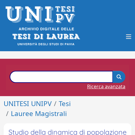
Ricerca avanzata
UNITESI UNIPV
Tesi
Lauree Magistrali
Studio della dinamica di popolazione