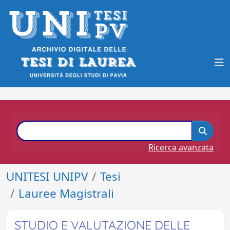
Ricerca avanzata
UNITESI UNIPV
Tesi
Lauree Magistrali
STUDIO E VALUTAZIONE DELLE