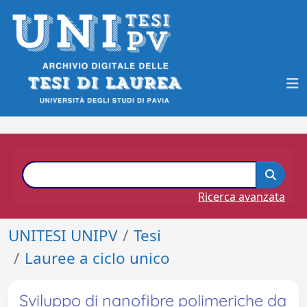
Ricerca avanzata
UNITESI UNIPV
Tesi
Lauree a ciclo unico
Sviluppo di nanofibre polimeriche da