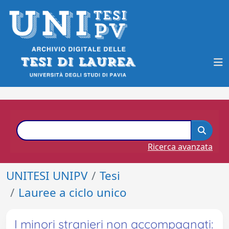
Ricerca avanzata
UNITESI UNIPV
Tesi
Lauree a ciclo unico
I minori stranieri non accompagnati: