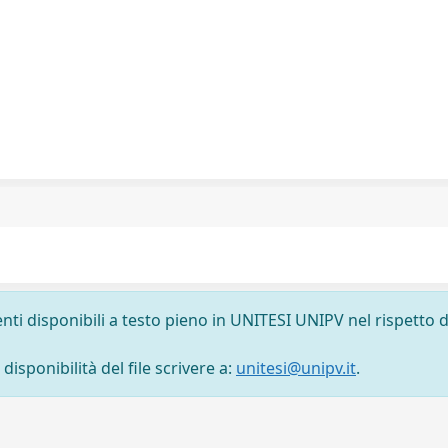
nti disponibili a testo pieno in UNITESI UNIPV nel rispetto d
isponibilità del file scrivere a:
unitesi@unipv.it
.