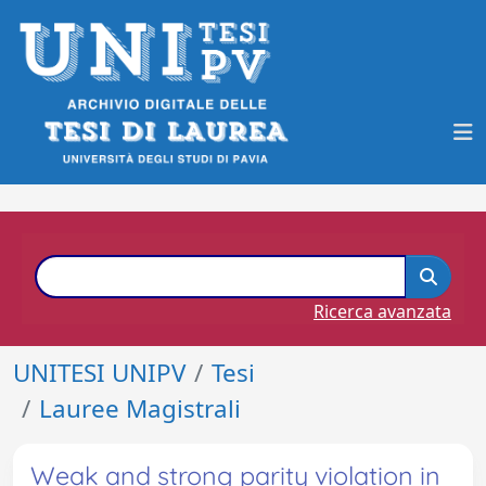
Ricerca avanzata
UNITESI UNIPV
Tesi
Lauree Magistrali
Weak and strong parity violation in