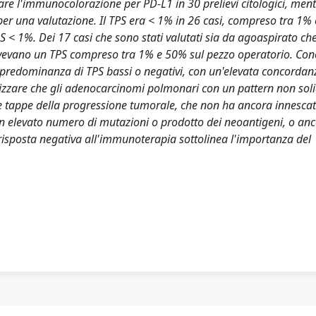
are l'immunocolorazione per PD-L1 in 30 prelievi citologici, ment
a per una valutazione. Il TPS era < 1% in 26 casi, compreso tra 1%
PS < 1%. Dei 17 casi che sono stati valutati sia da agoaspirato ch
vevano un TPS compreso tra 1% e 50% sul pezzo operatorio. Conc
redominanza di TPS bassi o negativi, con un'elevata concordan
tizzare che gli adenocarcinomi polmonari con un pattern non sol
 tappe della progressione tumorale, che non ha ancora innescat
 elevato numero di mutazioni o prodotto dei neoantigeni, o an
a risposta negativa all'immunoterapia sottolinea l'importanza del