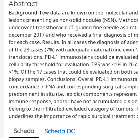
Abstract
Background. Few data are known on the molecular and 
lesions presenting as non-solid nodules (NSN). Methods
underwent transthoracic CT-guided fine needle aspirat
december 2017 and who received a final diagnosis of mal
for each case. Results. In all cases the diagnosis of a
of the 28 cases (7%) with adequate material (one exon
translocations. PD-L1 immunostains could be evaluated 
cellularity threshold for evaluation. TPS was <1% in 26
<1%. Of the 17 cases that could be evaluated on both 
biopsy samples. Conclusions. Overall PD-L1 immunosta
concordance in FNA and corresponding surgical sample
predominant in situ (i.e. lepidic) components represent
immune response, and/or have not accumulated a signif
belong to the infiltrated-excluded category of tumors
underlines the importance of rapid surgical treatment o
Scheda
Scheda DC