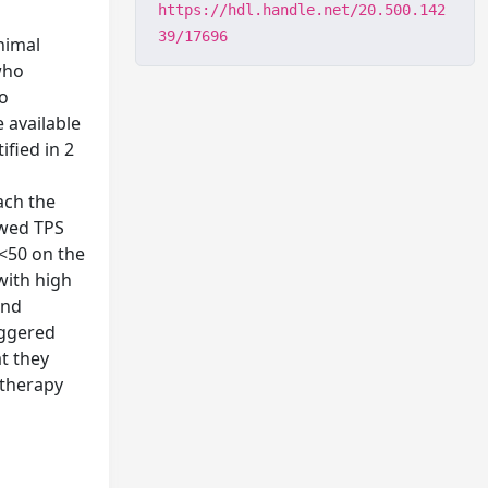
https://hdl.handle.net/20.500.142
39/17696
himal
who
to
 available
fied in 2
ach the
owed TPS
<50 on the
with high
and
iggered
t they
 therapy