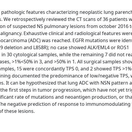
pathologic features characterizing neoplastic lung parenc
. We retrospectively reviewed the CT scans of 36 patients 
ion of suspected NS pulmonary lesions from october 2016 
ignancy. Exhaustive clinical and radiological features were
denocarcinoma (ADC) was reached. EGFR mutations were identi
 19 deletion and L858R); no case showed ALK/EML4 or ROS1
in 30 cytological samples, while the remaining 7 did not re
 cases, >1%<50% in 3, and >50% in 1. All surgical samples sh
samples, 15 were concordantly TPS 0, and 2 showed TPS >1%
ining documented the predominance of low/negative TPS, 
s. It can be hypothesized that lung ADC with NSN pattern 
 the first steps in tumor progression, which have not yet tr
icant rate of mutations and neoantigen production, or tha
. The negative prediction of response to immunomodulating
f these lesions.