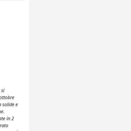
 si
'ottobre
 solide e
he.
ate in 2
rato