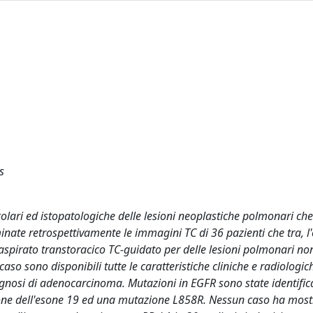
s
colari ed istopatologiche delle lesioni neoplastiche polmonari che
nate retrospettivamente le immagini TC di 36 pazienti che tra, l
spirato transtoracico TC-guidato per delle lesioni polmonari non
so sono disponibili tutte le caratteristiche cliniche e radiologic
diagnosi di adenocarcinoma. Mutazioni in EGFR sono state identific
ione dell'esone 19 ed una mutazione L858R. Nessun caso ha most