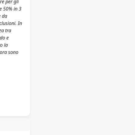
re per gli
 e 50% in 3
e da
lusioni. In
za tra
ido e
o la
cora sono