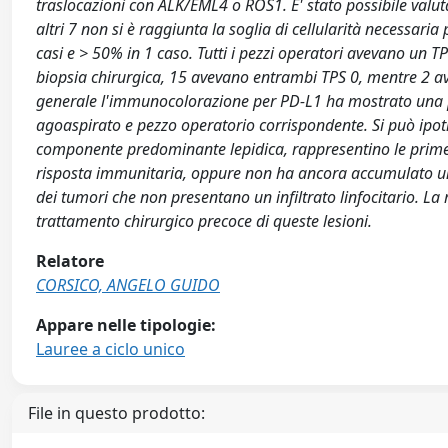
traslocazioni con ALK/EML4 o ROS1. E' stato possibile valut
altri 7 non si è raggiunta la soglia di cellularità necessari
casi e > 50% in 1 caso. Tutti i pezzi operatori avevano un T
biopsia chirurgica, 15 avevano entrambi TPS 0, mentre 2 a
generale l'immunocolorazione per PD-L1 ha mostrato una p
agoaspirato e pezzo operatorio corrispondente. Si può ipo
componente predominante lepidica, rappresentino le prime
risposta immunitaria, oppure non ha ancora accumulato un
dei tumori che non presentano un infiltrato linfocitario. L
trattamento chirurgico precoce di queste lesioni.
Relatore
CORSICO, ANGELO GUIDO
Appare nelle tipologie:
Lauree a ciclo unico
File in questo prodotto: