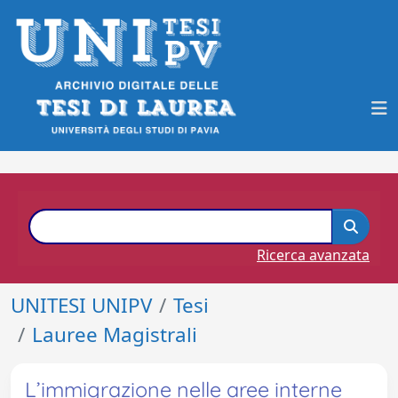
Ricerca avanzata
UNITESI UNIPV
Tesi
Lauree Magistrali
L’immigrazione nelle aree interne