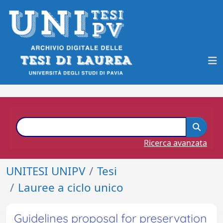
Ricerca avanzata
UNITESI UNIPV
Tesi
Lauree a ciclo unico
Guidelines proposal for preservation