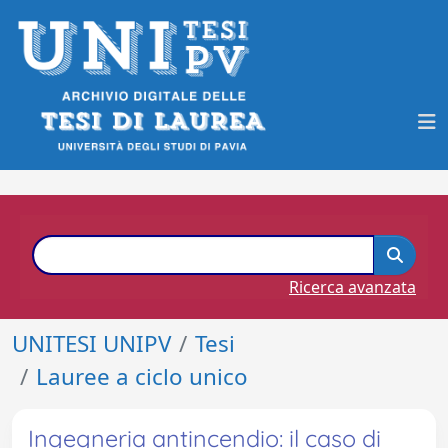
Ricerca avanzata
UNITESI UNIPV
Tesi
Lauree a ciclo unico
Ingegneria antincendio: il caso di