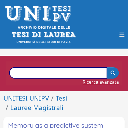
Ricerca avanzata
UNITESI UNIPV
Tesi
Lauree Magistrali
Memory as a predictive system