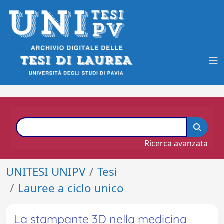
Ricerca avanzata
UNITESI UNIPV
Tesi
Lauree a ciclo unico
La stampante 3D nella medicina