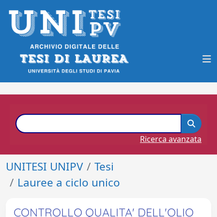
Ricerca avanzata
UNITESI UNIPV
Tesi
Lauree a ciclo unico
CONTROLLO QUALITA' DELL'OLIO