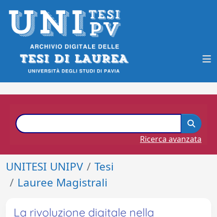
Ricerca avanzata
UNITESI UNIPV
Tesi
Lauree Magistrali
La rivoluzione digitale nella