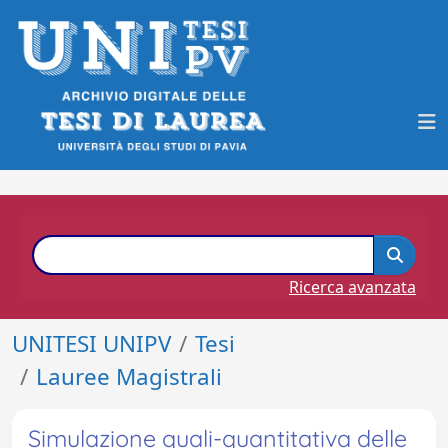
Ricerca avanzata
UNITESI UNIPV
Tesi
Lauree Magistrali
Simulazione quali-quantitativa delle