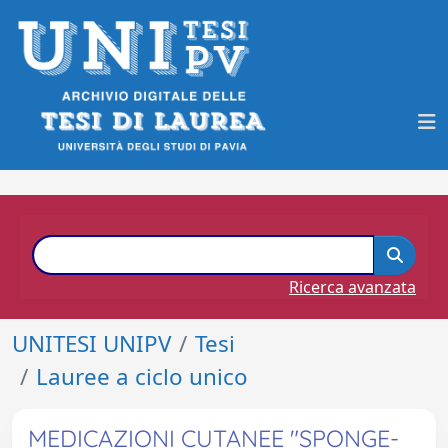
Ricerca avanzata
UNITESI UNIPV
Tesi
Lauree a ciclo unico
MEDICAZIONI CUTANEE "SPONGE-