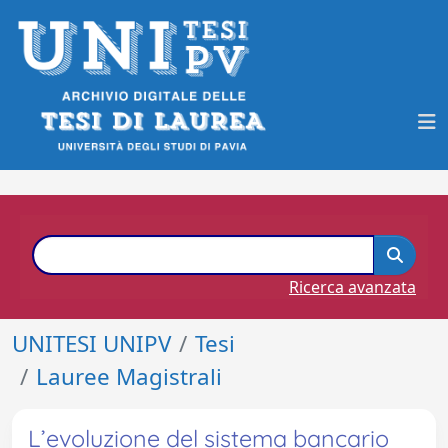
Ricerca avanzata
UNITESI UNIPV
Tesi
Lauree Magistrali
L’evoluzione del sistema bancario