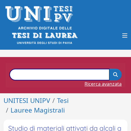
Ricerca avanzata
UNITESI UNIPV
Tesi
Lauree Magistrali
Studio di materiali attivati da alcali a