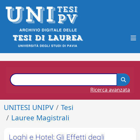
Ricerca avanzata
UNITESI UNIPV
Tesi
Lauree Magistrali
Loghi e Hotel: Gli Effetti degli