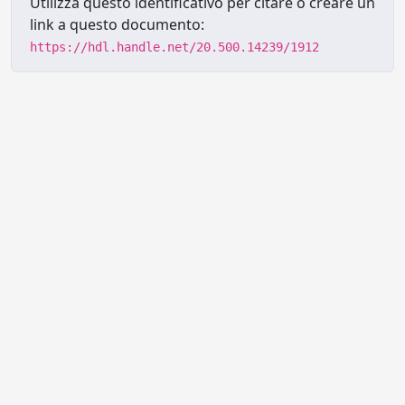
Utilizza questo identificativo per citare o creare un
link a questo documento:
https://hdl.handle.net/20.500.14239/1912
Powered by UNITESI
-
Info sul
sistema
-
Info e contatti
-
Area
Copyright © 2026
riservata