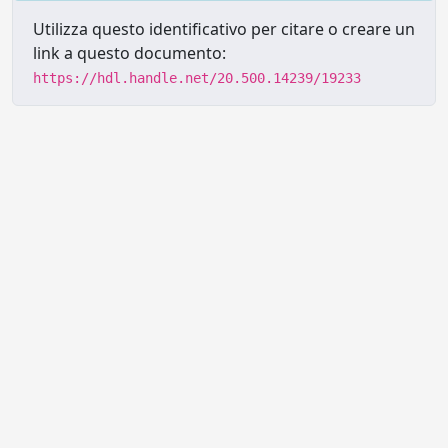
Utilizza questo identificativo per citare o creare un
link a questo documento:
https://hdl.handle.net/20.500.14239/19233
Powered by UNITESI
-
Info sul
sistema
-
Info e contatti
-
Area
Copyright © 2026