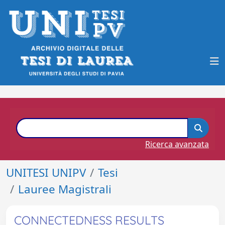
Ricerca avanzata
UNITESI UNIPV
Tesi
Lauree Magistrali
CONNECTEDNESS RESULTS