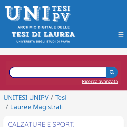
Ricerca avanzata
UNITESI UNIPV
Tesi
Lauree Magistrali
CALZATURE E SPORT.