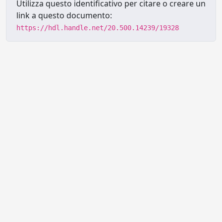
Utilizza questo identificativo per citare o creare un
link a questo documento:
https://hdl.handle.net/20.500.14239/19328
Powered by UNITESI
-
Info sul
sistema
-
Info e contatti
-
Area
Copyright © 2026
riservata