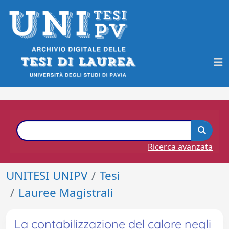
Ricerca avanzata
UNITESI UNIPV
Tesi
Lauree Magistrali
La contabilizzazione del calore negli