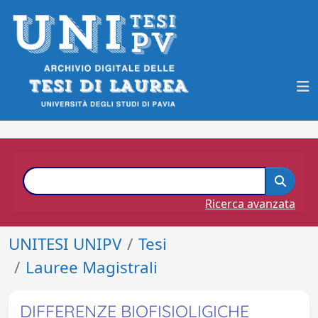
Ricerca avanzata
UNITESI UNIPV
Tesi
Lauree Magistrali
DIFFERENZE BIOFISIOLIGICHE