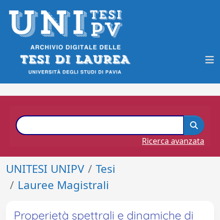
Ricerca avanzata
UNITESI UNIPV
Tesi
Lauree Magistrali
Properietà spettrali e dinamiche di