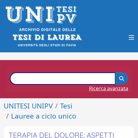
Ricerca avanzata
UNITESI UNIPV
Tesi
Lauree a ciclo unico
TERAPIA DEL DOLORE: ASPETTI