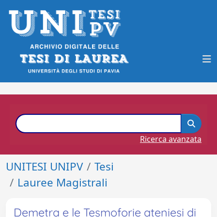
Ricerca avanzata
UNITESI UNIPV
Tesi
Lauree Magistrali
Demetra e le Tesmoforie ateniesi di