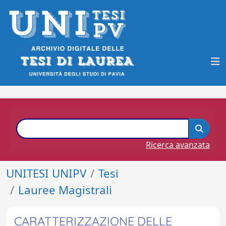
Ricerca avanzata
UNITESI UNIPV
Tesi
Lauree Magistrali
CARATTERIZZAZIONE DELLE