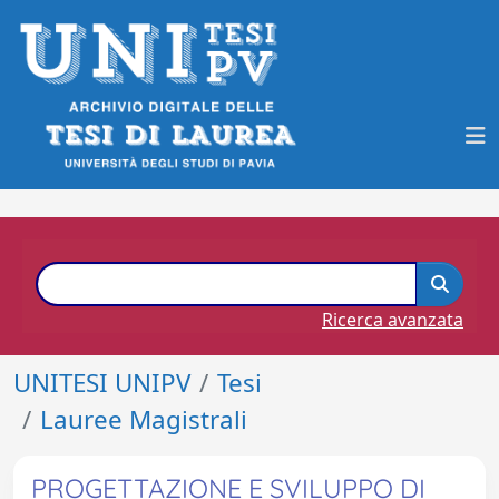
Ricerca avanzata
UNITESI UNIPV
Tesi
Lauree Magistrali
PROGETTAZIONE E SVILUPPO DI