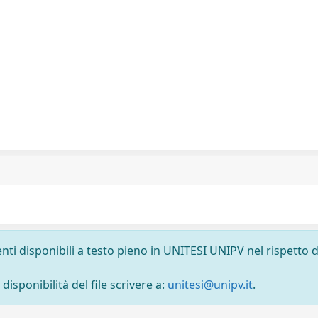
nti disponibili a testo pieno in UNITESI UNIPV nel rispetto d
isponibilità del file scrivere a:
unitesi@unipv.it
.