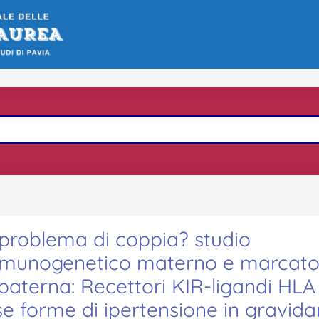
 problema di coppia? studio
 immmunogenetico materno e marcato
 paterna: Recettori KIR-ligandi HLA
rse forme di ipertensione in gravid