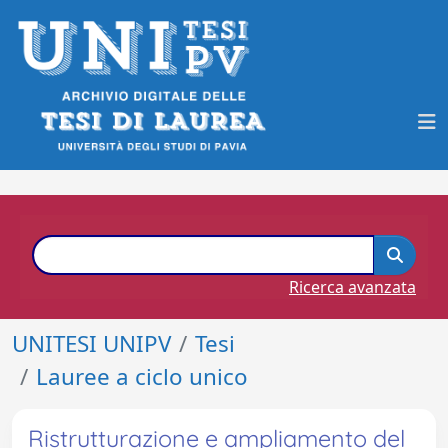
Ricerca avanzata
UNITESI UNIPV
Tesi
Lauree a ciclo unico
Ristrutturazione e ampliamento del