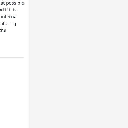
at possible
if it is
 internal
nitoring
the