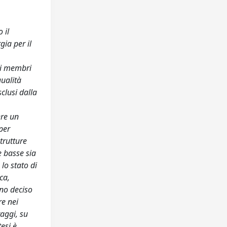
 il
gia per il
ati membri
qualità
sclusi dalla
ere un
per
strutture
e basse sia
lo stato di
ca,
nno deciso
re nei
raggi, su
tesi è