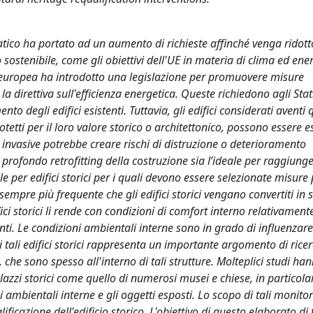
ico ha portato ad un aumento di richieste affinché venga ridotto
sostenibile, come gli obiettivi dell'UE in materia di clima ed ener
e europea ha introdotto una legislazione per promuovere misure
 la direttiva sull'efficienza energetica. Queste richiedono agli St
nto degli edifici esistenti. Tuttavia, gli edifici considerati aventi 
tetti per il loro valore storico o architettonico, possono essere e
a invasive potrebbe creare rischi di distruzione o deterioramento
un profondo retrofitting della costruzione sia l’ideale per raggiung
 per edifici storici per i quali devono essere selezionate misure 
a sempre più frequente che gli edifici storici vengano convertiti in 
fici storici li rende con condizioni di comfort interno relativament
nti. Le condizioni ambientali interne sono in grado di influenzare 
i tali edifici storici rappresenta un importante argomento di ricer
, che sono spesso all'interno di tali strutture. Molteplici studi ha
azzi storici come quello di numerosi musei e chiese, in particola
ni ambientali interne e gli oggetti esposti. Lo scopo di tali monito
ficazione dell'edificio storico. L'obiettivo di questo elaborato di 