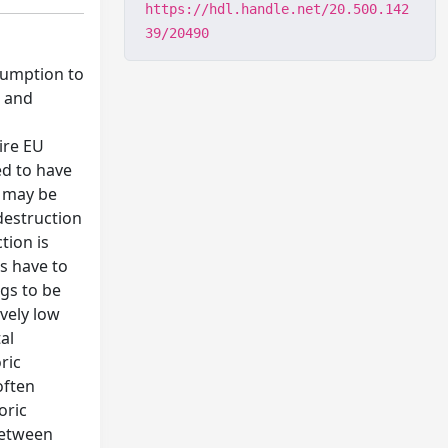
https://hdl.handle.net/20.500.142
39/20490
sumption to
e and
ire EU
ed to have
, may be
destruction
tion is
es have to
ngs to be
vely low
al
ric
often
oric
between