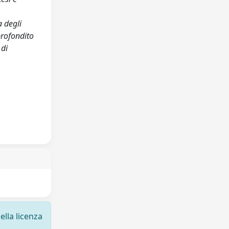
a degli
profondito
 di
ella licenza