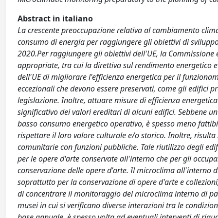
Abstract in italiano
La crescente preoccupazione relativa al cambiamento climat
consumo di energia per raggiungere gli obiettivi di sviluppo 
2020.Per raggiungere gli obiettivi dell'UE, la Commission
appropriate, tra cui la direttiva sul rendimento energetico e
dell'UE di migliorare l'efficienza energetica per il funzioname
eccezionali che devono essere preservati, come gli edifici pro
legislazione. Inoltre, attuare misure di efficienza energetic
significativo dei valori ereditari di alcuni edifici. Sebbene 
basso consumo energetico operativo, è spesso meno fattibile
rispettare il loro valore culturale e/o storico. Inoltre, risult
comunitarie con funzioni pubbliche. Tale riutilizzo degli edi
per le opere d'arte conservate all'interno che per gli occupa
conservazione delle opere d'arte. Il microclima all'interno d
soprattutto per la conservazione di opere d'arte e collezioni
di concentrare il monitoraggio del microclima interno di pal
musei in cui si verificano diverse interazioni tra le condizio
base annuale, è spesso volta ad eventuali interventi di riquali