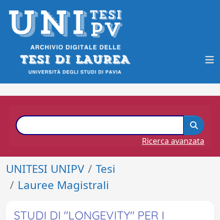
Ricerca avanzata
UNITESI UNIPV
Tesi
Lauree Magistrali
STUDI DI "LONGEVITY" PER I