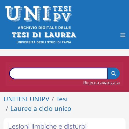
Ricerca avanzata
UNITESI UNIPV
Tesi
Lauree a ciclo unico
Lesioni limbiche e disturbi