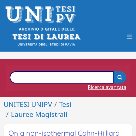
Ricerca avanzata
UNITESI UNIPV
Tesi
Lauree Magistrali
On a non-isothermal Cahn-Hilliard