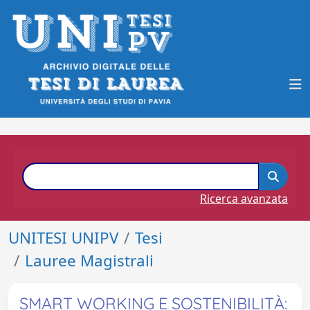
Ricerca avanzata
UNITESI UNIPV
Tesi
Lauree Magistrali
SMART WORKING E SOSTENIBILITÀ: