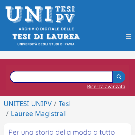
Ricerca avanzata
UNITESI UNIPV
Tesi
Lauree Magistrali
Per una storia della moda a tutto