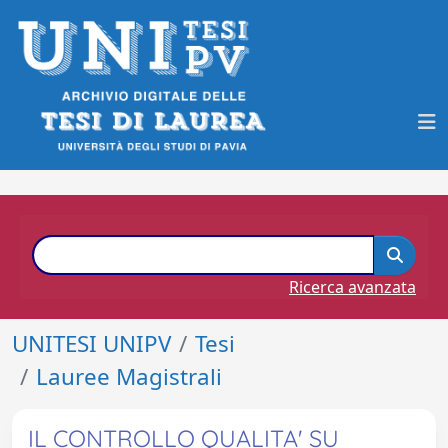
Ricerca avanzata
UNITESI UNIPV
Tesi
Lauree Magistrali
IL CONTROLLO QUALITA' SU