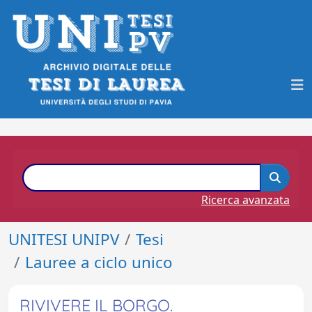
Ricerca avanzata
UNITESI UNIPV
Tesi
Lauree a ciclo unico
RIVIVERE IL BORGO.