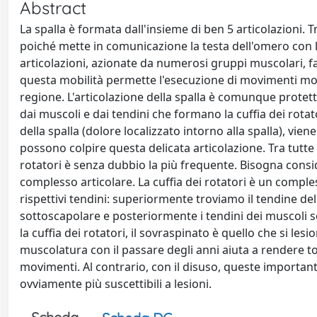
Abstract
La spalla è formata dall'insieme di ben 5 articolazioni
poiché mette in comunicazione la testa dell'omero con l
articolazioni, azionate da numerosi gruppi muscolari, fa
questa mobilità permette l'esecuzione di movimenti molt
regione. L'articolazione della spalla è comunque protet
dai muscoli e dai tendini che formano la cuffia dei rota
della spalla (dolore localizzato intorno alla spalla), v
possono colpire questa delicata articolazione. Tra tutte
rotatori è senza dubbio la più frequente. Bisogna consi
complesso articolare. La cuffia dei rotatori è un compl
rispettivi tendini: superiormente troviamo il tendine 
sottoscapolare e posteriormente i tendini dei muscoli
la cuffia dei rotatori, il sovraspinato è quello che si 
muscolatura con il passare degli anni aiuta a rendere to
movimenti. Al contrario, con il disuso, queste importan
ovviamente più suscettibili a lesioni.