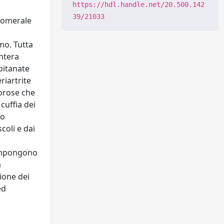
https://hdl.handle.net/20.500.142
39/21033
enomerale
mo. Tutta
ntera
pitanate
riartrite
lorose che
cuffia dei
to
coli e dai
compongono
a
ione dei
ed