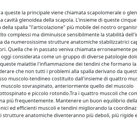
. Tra queste la principale viene chiamata scapolomerale o gl
a cavità glenoidea della scapola. L'insieme di queste cinque
 della spalla "l'articolazione" più mobile del nostro organis
o complessi ma diminuisce sensibilmente la stabilità dell'i
ta da numerosissime strutture anatomiche stabilizzatrici ca
tori. Quella che in passato veniva chiamata erroneamente pe
iene oggi considerata come un gruppo di diverse patologie do
 queste malattie l'infiammazione dei tendini che formano la 
derare che non tutti i problemi alla spalla derivano da ques
esso muscolo-tendineo costituito dall'insieme di quattro mus
del muscolo sovraspinato, anteriormente quello del muscolo
 sottospinato e piccolo rotondo.Tra i quattro muscoli che 
lesiona più frequentemente. Mantenere un buon equilibrio dell
nici ed efficienti muscoli e tendini migliorando la coordinaz
ti strutture anatomiche diventeranno più deboli, più rigide 