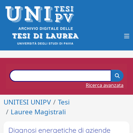
Ricerca avanzata
UNITESI UNIPV
Tesi
Lauree Magistrali
Diagnosi energetiche di aziende