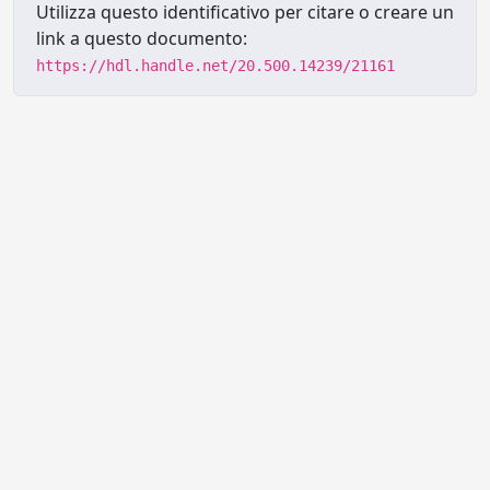
Utilizza questo identificativo per citare o creare un
link a questo documento:
https://hdl.handle.net/20.500.14239/21161
Powered by UNITESI
-
Info sul
sistema
-
Info e contatti
-
Area
Copyright © 2026
riservata