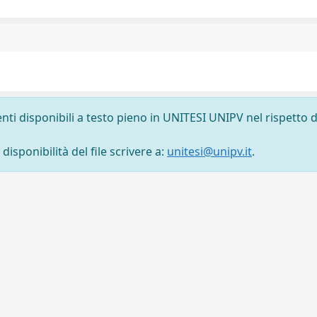
nti disponibili a testo pieno in UNITESI UNIPV nel rispetto d
isponibilità del file scrivere a:
unitesi@unipv.it
.
tti
-
Area riservata