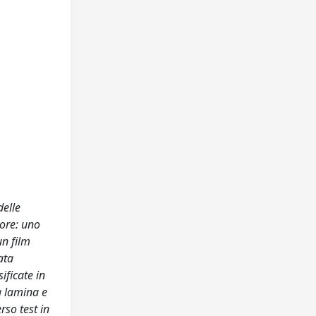
delle
lore: uno
un film
ata
ificate in
a lamina e
rso test in