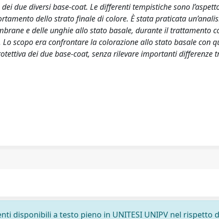
dei due diversi base-coat. Le differenti tempistiche sono l’aspett
tamento dello strato finale di colore. È stata praticata un’analis
brane e delle unghie allo stato basale, durante il trattamento c
i. Lo scopo era confrontare la colorazione allo stato basale con q
rotettiva dei due base-coat, senza rilevare importanti differenze t
nti disponibili a testo pieno in UNITESI UNIPV nel rispetto d