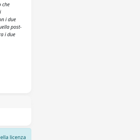
o che
i
on i due
uella post-
ra i due
ella licenza