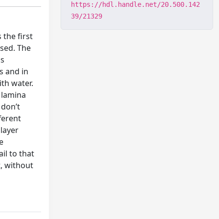
https://hdl.handle.net/20.500.142
39/21329
 the first
ased. The
ls
s and in
ith water.
e lamina
 don’t
ferent
 layer
e
il to that
t, without