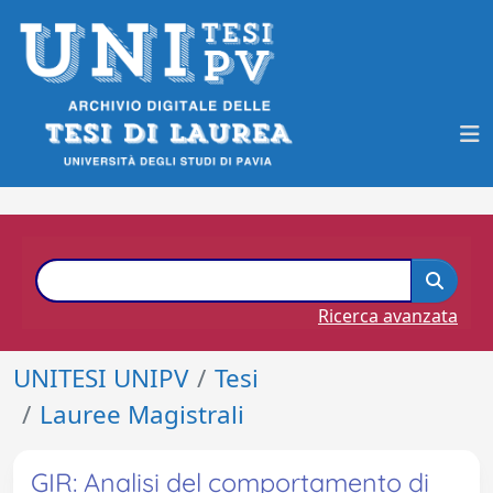
Ricerca avanzata
UNITESI UNIPV
Tesi
Lauree Magistrali
GIR: Analisi del comportamento di