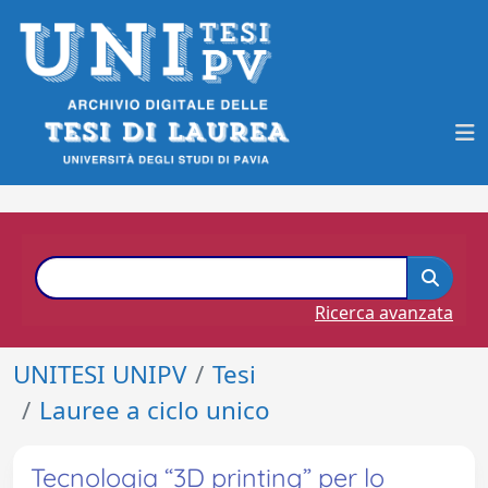
Ricerca avanzata
UNITESI UNIPV
Tesi
Lauree a ciclo unico
Tecnologia “3D printing” per lo